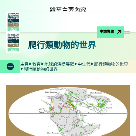
跳至主要內容
申請導覽
打
爬行類動物的世界
主頁
教育
地球的演變展廳
中生代
爬行類動物的世界
爬行類動物的世界