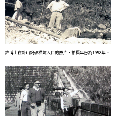
許博士在針山鎢礦橫坑入口的照片，拍攝年份為1958年。