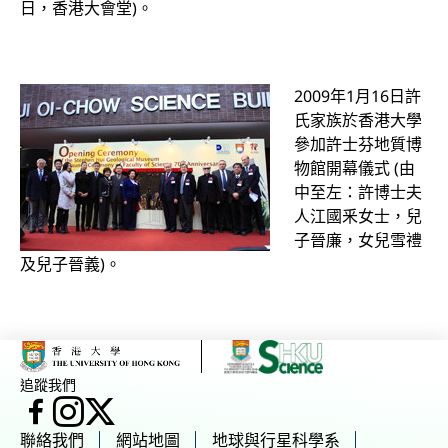
日，香港大會堂)。
2009年1月16日許
氏家族於香港大學
參加許士芬地質博
物館開幕儀式 (由
中至左：許博士夫
人江國釆女士，兒
子晉廉，女兒雪禮
及兒子晉義)。
追蹤我們
臉書
Instagram
X
聯絡我們
網站地圖
地球與行星科學系