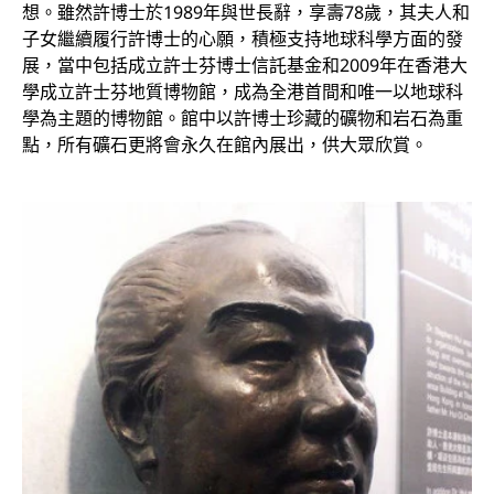
想。雖然許博士於1989年與世長辭，享壽78歲，其夫人和
子女繼續履行許博士的心願，積極支持地球科學方面的發
展，當中包括成立許士芬博士信託基金和2009年在香港大
學成立許士芬地質博物館，成為全港首間和唯一以地球科
學為主題的博物館。館中以許博士珍藏的礦物和岩石為重
點，所有礦石更將會永久在館內展出，供大眾欣賞。