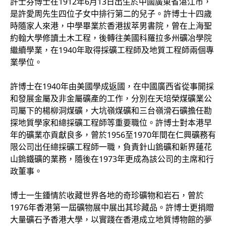
許士芬博士在1912年6月13日出生於中國廣東省湛江市，
是許愛周先生四位子女中排行第二的兒子。許博士十四歲
時隨家人來港，中學畢業於香港拔萃男書院，曾在上海聖
約翰大學修讀土木工程，後轉往美國科羅拉多州礦冶學院
繼續學業，在1940年取得採礦工程師及地質工程師兩個專
業學位。
許博士在1940年由美國學成返國，在中國廣西省從事開採
和發展金屬及非金屬礦產的工作，分別在天培榮煤礦業公
司屬下的楊柳洞煤礦，大坑嶺煤礦和三台嶺滑石礦擔任勘
探地質學家和總採礦工程師等重要職位。許博士對本港早
年的礦業亦貢獻良多，曾於1956至1970年間在仁興礦務有
限公司出任總採礦工程師一職，負責針山鎢礦和新界蓮花
山鎢鐵礦的業務，隨後在1973年更成為該公司的主席和行
政董事。
博士一生鍾情於收藏世界各地的奇珍礦物和岩石，曾於
1976年香港第一屆礦物展中展出其珍藏品。許博士更捐贈
大量礦石予香港大學，以實踐在香港成立地質博物館的夢