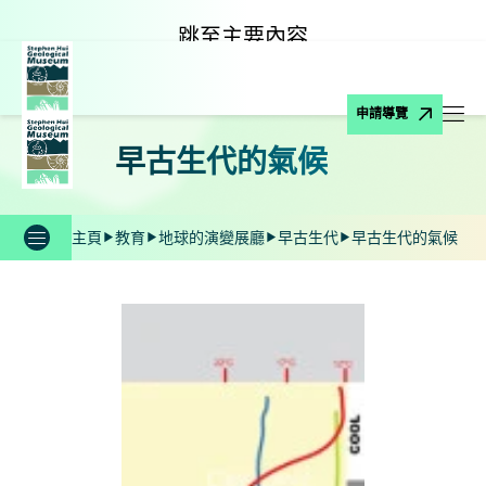
跳至主要內容
申請導覽
打
早古生代的氣候
主頁
教育
地球的演變展廳
早古生代
早古生代的氣候