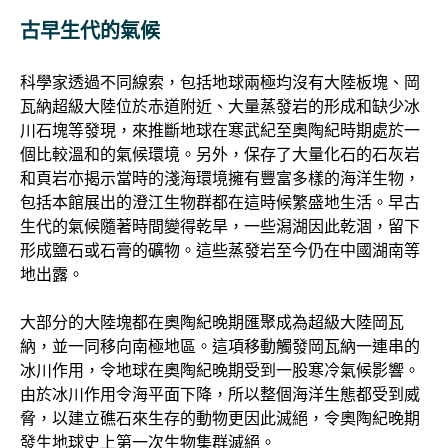
古早生代的氣候
科學家透過不同線索，包括地球兩極均沒有大陸板塊、岡
瓦納超級大陸位於赤道附近、大量蒸發岩的形成和缺少冰
川石塊等發現，來推斷地球在寒武紀至奧陶紀時期處於一
個比較溫和的氣候環境。另外，保存了大量化石的石灰岩
和頁岩亦揭示當時的淺海環境擁有豐富多樣的海洋生物，
包括本館展出的澄江生物群都在這時候繁盛地生活。早古
生代的氣候隨著時間變得乾旱，一些潟湖因此乾涸，留下
形成鹽石或石膏的礦物。這些蒸發岩至今仍在中國湖南等
地出露。
大部分的大陸塊都在奧陶紀晚期匯聚成為超級大陸岡瓦
納，並一同移向南極地區。這項移動觸發岡瓦納一連串的
冰川作用，令地球在奧陶紀晚期受到一股寒冷氣候影響。
由於冰川作用令海平面下降，所以整個海洋生態都受到威
脅，以建立礁石來生存的動物更因此滅絕，令奧陶紀晚期
發生地球史上第一次生物集群滅絕。