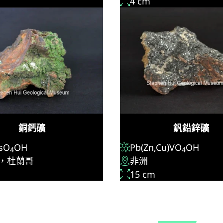
4 cm
銅鈣礦
釩鉛鋅礦
sO
OH
Pb(Zn,Cu)VO
OH
4
4
，杜蘭哥
非洲
15 cm