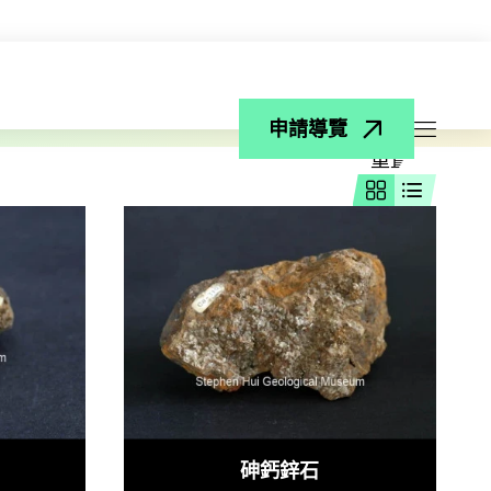
搜尋
申請導覽
打開菜
重置
網格視圖
列表視圖
砷鈣鋅石