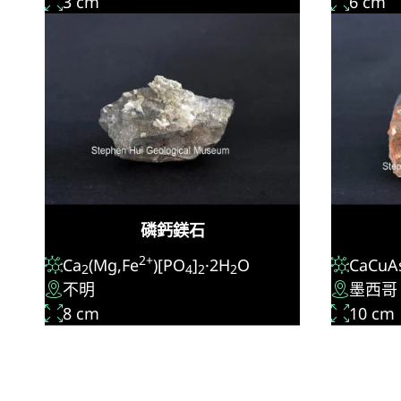
3 cm
6 cm
磷鈣鎂石
2+
Ca
(Mg,Fe
)[PO
]
·2H
O
CaCuA
2
4
2
2
不明
墨西哥
8 cm
10 cm