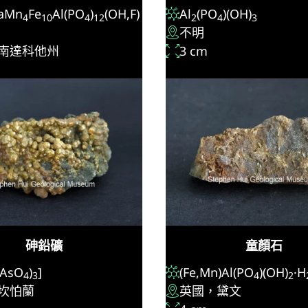
aMn
Fe
Al(PO
)
(OH,F)
Al
(PO
)(OH)
4
10
4
12
2
4
3
不明
南達科他州
3 cm
砷鉛礦
童顏石
(AsO
)
]
(Fe,Mn)Al(PO
)(OH)
·H
4
3
4
2
坎怕蘭
英國，黛文