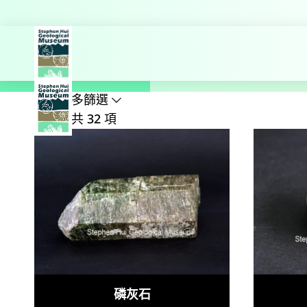
探索更多
主頁
博物館藏品
礦物
磷
搜尋名稱、公式、地點
顯示較多篩選
結果：共 32 項
磷灰石