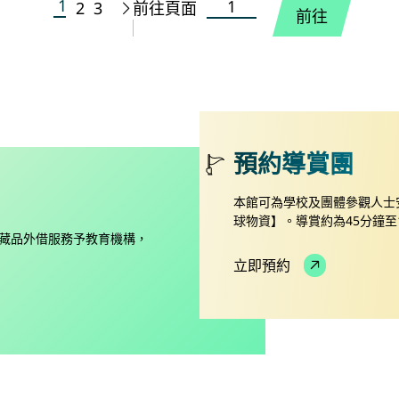
1
前往頁面
2
3
前往頁面
下一頁
前往
預約導賞團
本館可為學校及團體參觀人士
球物資】。導賞約為45分鐘至
藏品外借服務予教育機構，
立即預約