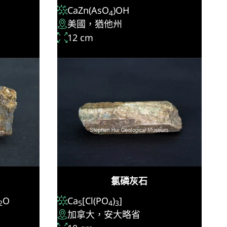
CaZn(AsO
)OH
4
美國，猶他州
12 cm
氯磷灰石
O
Ca
[Cl(PO
)
]
2
5
4
3
加拿大，安大略省