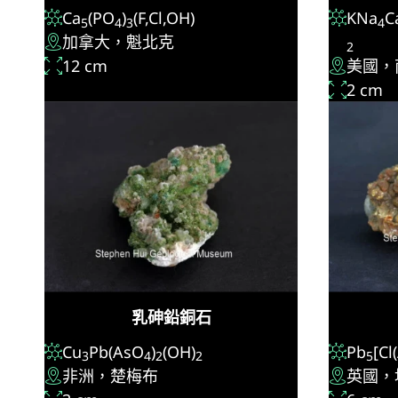
Ca
(PO
)
(F,Cl,OH)
KNa
C
5
4
3
4
加拿大，魁北克
2
12 cm
美國，
2 cm
乳砷鉛銅石
Cu
Pb(AsO
)
(OH)
Pb
[Cl
3
4
2
2
5
非洲，楚梅布
英國，