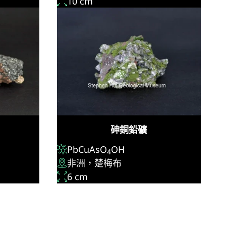
10 cm
砷銅鉛礦
PbCuAsO
OH
4
非洲，楚梅布
6 cm