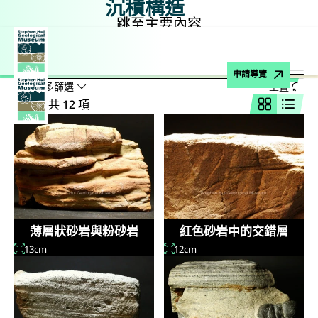
沉積構造
跳至主要內容
主頁
博物館藏品
岩石
沉積岩
沉積構造
搜尋
搜尋名稱、公式、地點
申請導覽
顯示較多篩選
重置
打
結果：共 12 項
網格視圖
列表
薄層狀砂岩與粉砂岩
紅色砂岩中的交錯層
13cm
12cm