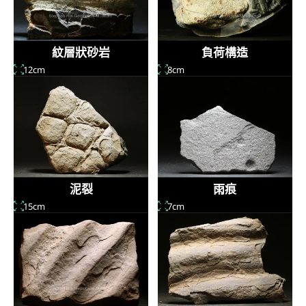
紋層狀砂岩
負荷構造
12cm
8cm
泥裂
雨痕
15cm
7cm