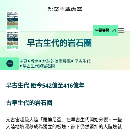
跳至主要內容
申請導覽
打
早古生代的岩石圈
主頁
教育
地球的演變展廳
早古生代
早古生代的岩石圈
早古生代 距今542億至416億年
古早生代的岩石圈
元古宙超級大陸「羅迪尼亞」在早古生代開始分裂。一些
大陸地塊漂移成為獨立的板塊，餘下仍然緊扣的大陸塊就