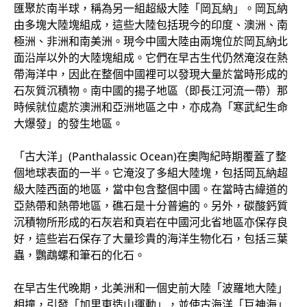
匯聚於南半球，稱為另一組超級大陸「岡瓦納」。岡瓦納
由多塊大陸塊組成，這些大陸包括現今的印度、澳洲、南
極洲、非洲和南美洲。現今中國大陸由兩塊位於岡瓦納北
面沿岸以外的大陸塊組成。它們在早古生代仍然淹沒在熱
帶海洋中，因此在整個中國裡可以發現大量於當時形成的
石灰質沉積物。南中國的揚子地區（即長江河流一帶）那
時候就位處於澳洲和亞洲地區之中，亦成為「寒武紀生命
大爆發」的發生地區。
「古大洋」(Panthalassic Ocean)在奧陶紀時期覆蓋了整
個地球表面的一半。它淹沒了多組大陸塊，包括岡瓦納超
級大陸西面的地區，當中包含整個中國。在當時古緯道的
亞熱帶和熱帶地區，礁石是十分普遍的。另外，碳酸鈣質
沉積物所形成的石灰岩和頁岩在中國河北省地區亦保存良
好，這些岩石保存了大量珍貴的海洋生物化石，包括三葉
蟲，鸚鵡螺和筆石的化石。
在早古生代晚期，北美洲和一個史前大陸「波羅地大陸」
相撞，引發「加里東造山運動」，並使古海洋「巨神海」