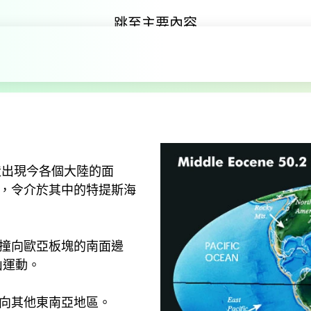
跳至主要內容
塑造現今面貌
廳
新生代
塑造現今面貌
造出現今各個大陸的面
，令介於其中的特提斯海
撞向歐亞板塊的南面邊
山運動。
向其他東南亞地區。