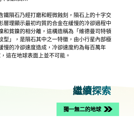
含鐵隕石乃經打磨和輕微蝕刻，隕石上的十字交
形層理顯示最初均質的合金在緩慢的冷卻過程中
鎳和貧鎳的相分離，這構造稱為「維德曼司特頓
紋型」，是隕石其中之一特徵，由小行星內部極
緩慢的冷卻速度造成，冷卻速度約為每百萬年
˚C，這在地球表面上並不可能。
繼續探索
獨一無二的地球