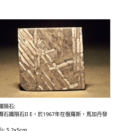
鐵隕石:
欖石鐵隕石II E，於1967年在俄羅斯，馬加丹發
: 5.2x5cm