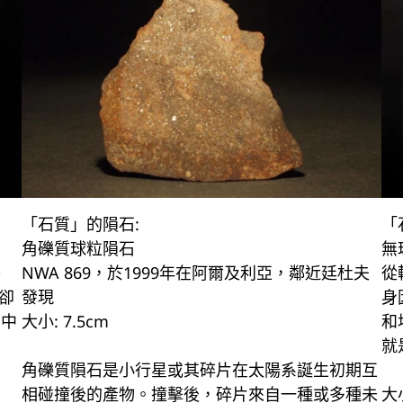
「石質」的隕石:
「
角礫質球粒隕石
無
熔
NWA 869，於1999年在阿爾及利亞，鄰近廷杜夫
從
卻
發現
身
系中
大小: 7.5cm
和
就
角礫質隕石是小行星或其碎片在太陽系誕生初期互
相碰撞後的產物。撞擊後，碎片來自一種或多種未
大小