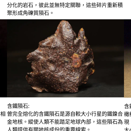
分化的岩石，彼此並無特定關聯，這些碎片重新積
聚形成角礫質隕石。
含鐵隕石:
含
。相
曾完全熔化的含鐵隕石是源自較大小行星的鐵鎳合
橄
金地核。縱使人類不能踏足地球內部，這些隕石為
現
人類提供有關地核成份的重要線索。
大小