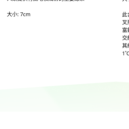
大小: 7cm
此
叉
富
交
其
1