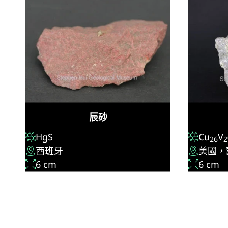
辰砂
HgS
Cu
V
26
2
西班牙
美國，
6 cm
6 cm