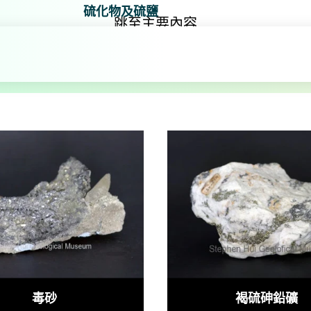
硫化物及硫鹽
跳至主要內容
化物及硫鹽
毒砂
褐硫砷鉛礦