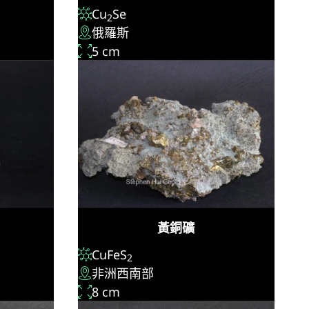
Cu
Se
2
俄羅斯
5 cm
黃銅礦
CuFeS
2
非洲西南部
8 cm