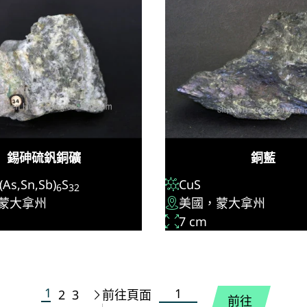
錫砷硫釩銅礦
銅藍
(As,Sn,Sb)
S
CuS
6
32
蒙大拿州
美國，蒙大拿州
7 cm
1
前往頁面
2
3
前往頁面
下一頁
前往