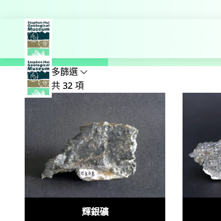
探索更多
主頁
博物館藏品
礦物
硫
搜尋名稱、公式、地點
顯示較多篩選
結果：共 32 項
輝銀礦