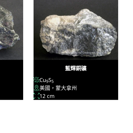
藍輝銅礦
Cu
S
9
5
美國，蒙大拿州
12 cm