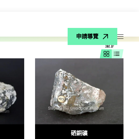
搜尋
申請導覽
打開菜
重置
網格視圖
列表視圖
硒銅礦