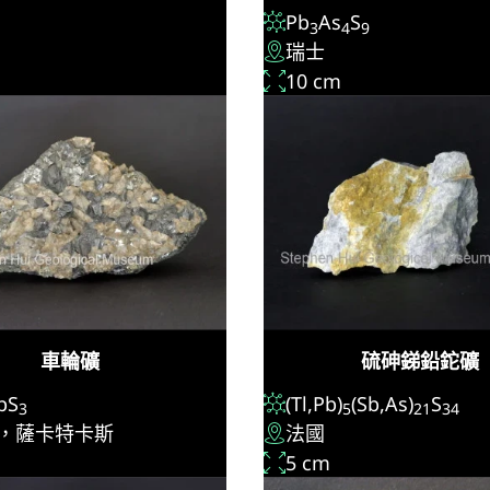
Pb
As
S
3
4
9
瑞士
10 cm
車輪礦
硫砷銻鉛鉈礦
bS
(Tl,Pb)
(Sb,As)
S
3
5
21
34
，薩卡特卡斯
法國
5 cm