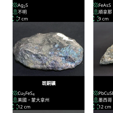
Ag
S
FeAsS
2
不明
順拿那
7 cm
9 cm
斑銅礦
Cu
FeS
PbCuS
5
4
美國，蒙大拿州
墨西哥
12 cm
12 cm