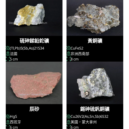
硫砷銻鉛鉈礦
黃銅礦
(Tl,Pb)
5
(Sb,As)
21
S
34
CuFeS
2
法國
非洲西南部
5 cm
8 cm
辰砂
錫砷硫釩銅礦
HgS
Cu
26
V
2
(As,Sn,Sb)
6
S
32
西班牙
美國，蒙大拿州
6 cm
6 cm