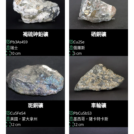
褐硫砷鉛礦
硒銅礦
Pb
3
As
4
S
9
Cu
2
Se
瑞士
俄羅斯
10 cm
5 cm
斑銅礦
車輪礦
Cu
5
FeS
4
PbCuSbS
3
美國，蒙大拿州
墨西哥，薩卡特卡斯
12 cm
12 cm