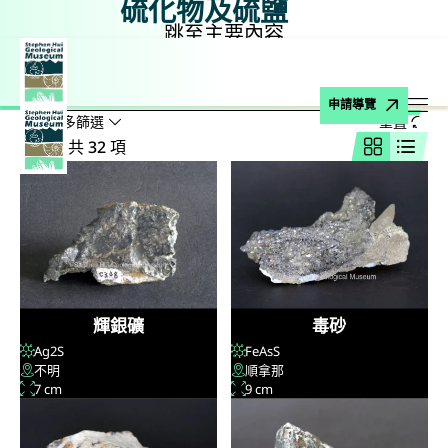
硫化物及硫鹽
跳至主要內容
主頁
博物館藏品
礦物
硫化物及硫鹽
搜尋
搜尋名稱、公式、地點
申請導覽
顯示較多篩選
重置
打
結果：共 32 項
網格視圖
列表
輝銀礦
毒砂
Ag
2
S
FeAsS
不明
順拿那
7 cm
9 cm