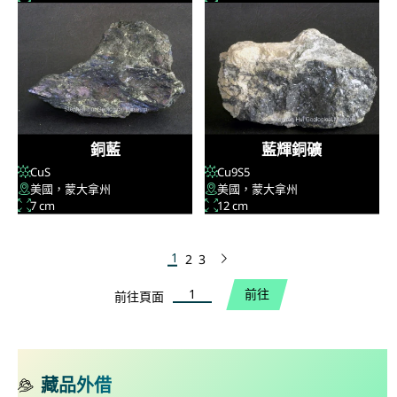
銅藍
藍輝銅礦
CuS
Cu
9
S
5
美國，蒙大拿州
美國，蒙大拿州
7 cm
12 cm
1
2
3
下一頁
前往頁面
前往
前往頁面
藏品外借