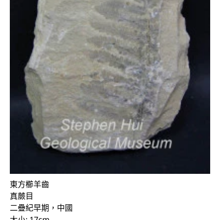
東方櫛羊齒
真蕨目
二疊紀早期，中國
大小: 17cm