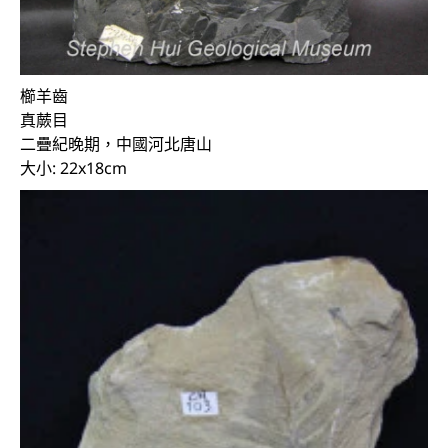
櫛羊齒
真蕨目
二疊紀晚期，中國河北唐山
大小: 22x18cm