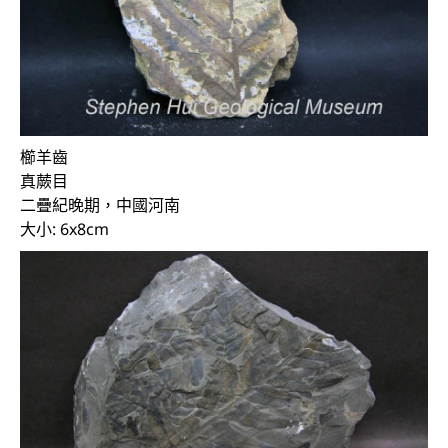
櫛羊齒
真蕨目
二疊紀晚期，中國河南
大小: 6x8cm