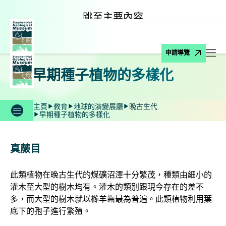
跳至主要內容
申請導覽
打
早期種子植物的多樣化
主頁
教育
地球的演變展廳
晚古生代
早期種子植物的多樣化
真蕨目
此類植物在晚古生代的煤礦沼澤十分繁茂，種類由細小的
灌木至大型的樹木均有。灌木的類別跟現今存在的差不
多，而大型的樹木就以櫛羊齒最為普遍。此類植物利用葉
底下的孢子進行繁殖。