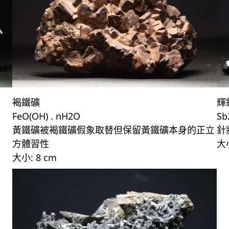
褐鐵礦
輝
FeO(OH) . nH2O
Sb
黃鐵礦被褐鐵礦假象取替但保留黃鐵礦本身的正立
針
方體習性
大小
大小: 8 cm