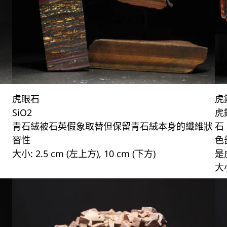
虎眼石
虎
SiO2
虎
青石絨被石英假象取替但保留青石絨本身的纖維狀
石
習性
色
大小: 2.5 cm (左上方), 10 cm (下方)
是
大小