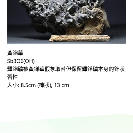
黃銻華
Sb3O6(OH)
輝銻礦被黃銻華假象取替但保留輝銻礦本身的針狀
習性
大小: 8.5cm (棒狀), 13 cm