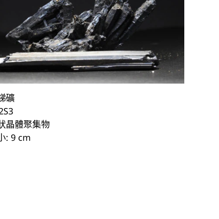
銻礦
2S3
狀晶體聚集物
: 9 cm