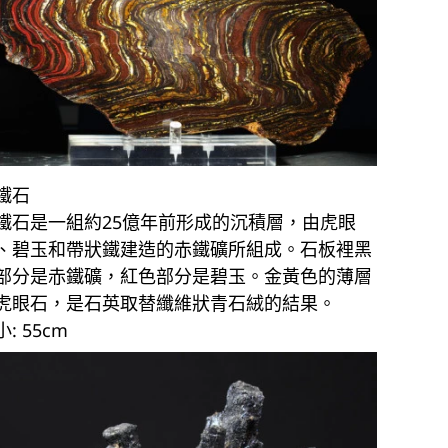
鐵石
鐵石是一組約25億年前形成的沉積層，由虎眼
、碧玉和帶狀鐵建造的赤鐵礦所組成。石板裡黑
部分是赤鐵礦，紅色部分是碧玉。金黃色的薄層
虎眼石，是石英取替纖維狀青石絨的結果。
: 55cm