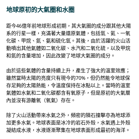
地球原初的大氣圈和水圈
距今46億年前地球形成初期，其大氣圈的成分跟其他大陽
系的行星一樣，充滿著大量還原氣體，包括氫、氦、一氧
化碳、甲烷、氮、氨和硫化氫。其後，由於活躍的火山活
動噴出其他氣體如二氧化碳、水汽和二氧化硫，以及甲烷
和氮的含量增加，因此改變了地球大氣圈的成分。
由於這些氣體的含量持續上升，產生了強大的溫室效應；
雖然當時太陽的亮度只有現今的70%，但仍然能令地球保
存足夠的太陽熱能，令溫度保持在冰點以上。當時的溫室
氣體如水氣和二氧化碳都含有氧原子，但是原初的大氣層
內並沒有游離氧（氧氣）存在。
除了火山活動帶來水氣之外，頻密的隕石撞擊亦為地球添
加更多水氣。地球表面是冰冷的岩石外殼，水氣遇上外殼
凝結成水液，水液逐漸聚集在地球表面形成最初的海洋。