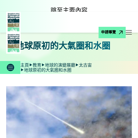
跳至主要內容
申請導覽
打
地球原初的大氣圈和水圈
主頁
教育
地球的演變展廳
太古宙
地球原初的大氣圈和水圈