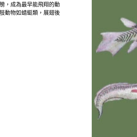
膀，成為最早能飛翔的動
肢動物如蜻蜓類，展翅後