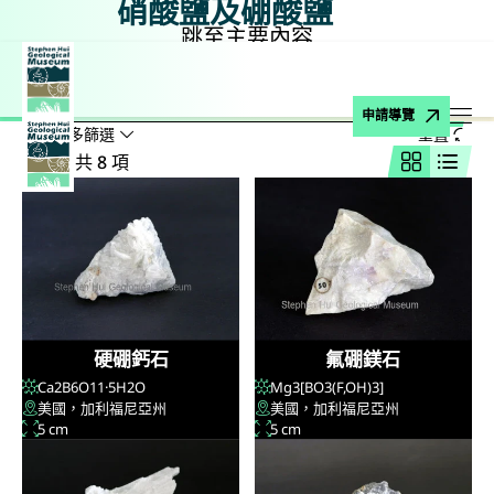
硝酸鹽及硼酸鹽
跳至主要內容
主頁
博物館藏品
礦物
硝酸鹽及硼酸鹽
搜尋
搜尋名稱、公式、地點
申請導覽
顯示較多篩選
重置
打
結果：共 8 項
網格視圖
列表
硬硼鈣石
氟硼鎂石
Ca
2
B
6
O
11
·5H
2
O
Mg
3
[BO
3
(F,OH)
3
]
美國，加利福尼亞州
美國，加利福尼亞州
5 cm
5 cm