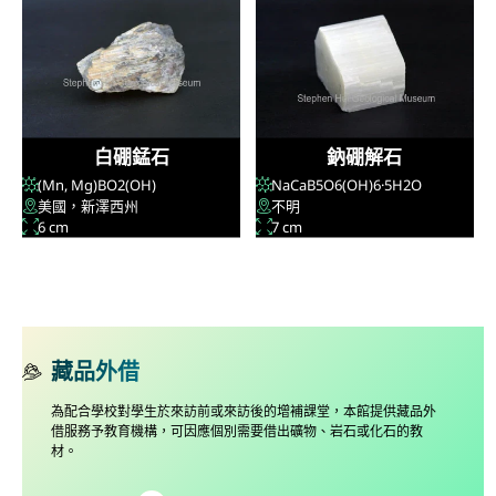
白硼錳石
鈉硼解石
(Mn, Mg)BO
2
(OH)
NaCaB
5
O
6
(OH)
6
·5H
2
O
美國，新澤西州
不明
6 cm
7 cm
藏品外借
為配合學校對學生於來訪前或來訪後的增補課堂，本館提供藏品外
借服務予教育機構，可因應個別需要借出礦物、岩石或化石的教
材。