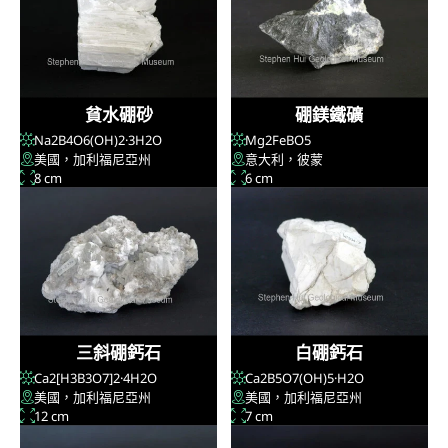
貧水硼砂
硼鎂鐵礦
Na
2
B
4
O
6
(OH)
2
·3H
2
O
Mg
2
FeBO
5
美國，加利福尼亞州
意大利，彼蒙
8 cm
6 cm
三斜硼鈣石
白硼鈣石
Ca
2
[H
3
B
3
O
7
]
2
·4H
2
O
Ca
2
B
5
O
7
(OH)
5
·H
2
O
美國，加利福尼亞州
美國，加利福尼亞州
12 cm
7 cm