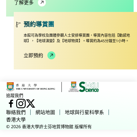
了解更多
預約導賞團
本館可為學校及團體參觀人士安排導賞團，導賞內容包括【動感地
球】，【地球演變】及【地球物資】。導賞約為45分鐘至1小時。
立即預約
追蹤我們
臉書
Instagram
X
聯絡我們
網站地圖
地球與行星科學系
香港大學
© 2026 香港大學許士芬地質博物館 版權所有