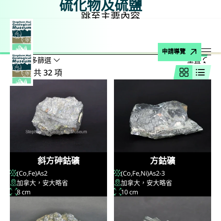
硫化物及硫鹽
跳至主要內容
主頁
博物館藏品
礦物
硫化物及硫鹽
搜尋
搜尋名稱、公式、地點
申請導覽
顯示較多篩選
重置
打
結果：共 32 項
網格視圖
列表
斜方砷鈷礦
方鈷礦
(Co,Fe)As
2
(Co,Fe,Ni)As
2-3
加拿大，安大略省
加拿大，安大略省
8 cm
10 cm