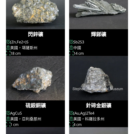
閃鋅礦
輝銻礦
(Zn,Fe
2+
)S
Sb
2
S
3
美國，堪薩斯州
中國
18 cm
14 cm
硫銀銅礦
針碲金銀礦
AgCuS
(Au,Ag)
2
Te
4
美國，亞利桑那州
美國，科羅拉多州
1 cm
4 cm