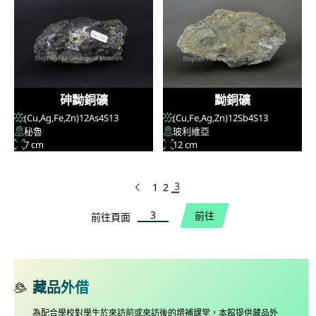
砷黝銅礦
黝銅礦
(Cu,Ag,Fe,Zn)
12
As
4
S
13
(Cu,Fe,Ag,Zn)
12
Sb
4
S
13
秘魯
玻利維亞
7 cm
12 cm
3
1
2
上一頁
前往頁面
前往
前往頁面
藏品外借
為配合學校對學生於來訪前或來訪後的增補課堂，本館提供藏品外