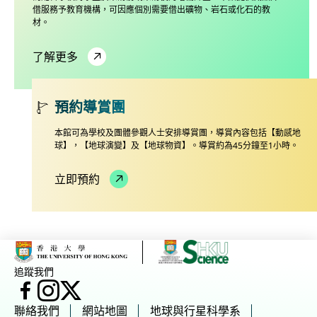
借服務予教育機構，可因應個別需要借出礦物、岩石或化石的教
材。
了解更多
預約導賞團
本館可為學校及團體參觀人士安排導賞團，導賞內容包括【動感地
球】，【地球演變】及【地球物資】。導賞約為45分鐘至1小時。
立即預約
追蹤我們
臉書
Instagram
X
聯絡我們
網站地圖
地球與行星科學系