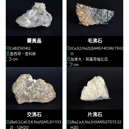
賽黃晶
毛沸石
CaB
2
(SiO
4
)
2
(Ca,K
2
,Na
2
)
2
[Al
4
Si
14
O
36
]·15H
2
墨西哥，查科斯
O
5 cm
加拿大，英屬哥倫比亞
7 cm
交沸石
片沸石
(Ba
0.5
,Ca
0.5
,K,Na)
5
[Al
5
,Si
11
O
3
(Ba,Ca,K,Na,Sr)
5
Al
9
Si
27
O
72
·22
2
]．12H
2
O
H
2
O