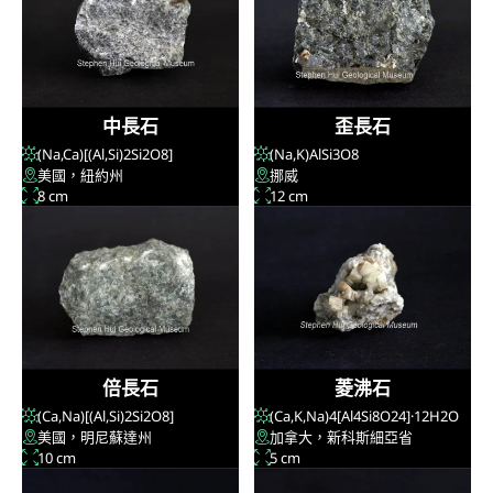
中長石
歪長石
(Na,Ca)[(Al,Si)
2
Si
2
O
8
]
(Na,K)AlSi
3
O
8
美國，紐約州
挪威
8 cm
12 cm
倍長石
菱沸石
(Ca,Na)[(Al,Si)
2
Si
2
O
8
]
(Ca,K,Na)
4
[Al
4
Si
8
O
24
]·12H
2
O
美國，明尼蘇達州
加拿大，新科斯細亞省
10 cm
5 cm