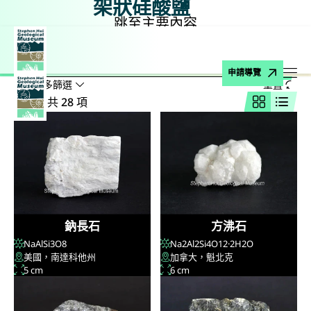
架狀硅酸鹽
跳至主要內容
主頁
博物館藏品
礦物
硅酸鹽
架狀硅酸鹽
搜尋
搜尋名稱、公式、地點
申請導覽
顯示較多篩選
重置
打
結果：共 28 項
網格視圖
列表
鈉長石
方沸石
NaAlSi
3
O
8
Na
2
Al
2
Si
4
O
12
·2H
2
O
美國，南達科他州
加拿大，魁北克
5 cm
6 cm