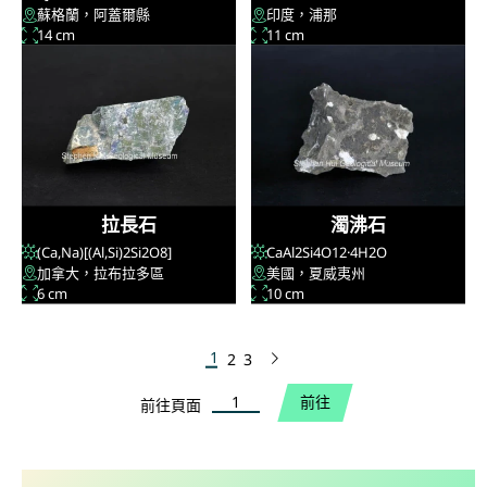
蘇格蘭，阿蓋爾縣
印度，浦那
14 cm
11 cm
拉長石
濁沸石
(Ca,Na)[(Al,Si)
2
Si
2
O
8
]
CaAl
2
Si
4
O
12
·4H
2
O
加拿大，拉布拉多區
美國，夏威夷州
6 cm
10 cm
1
2
3
下一頁
前往頁面
前往
前往頁面