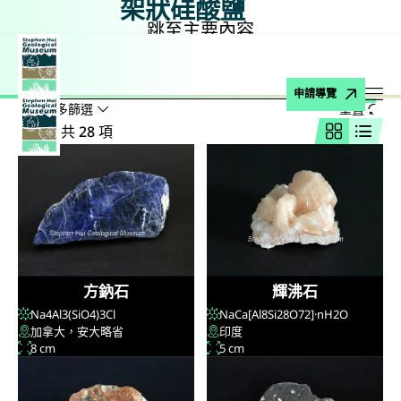
架狀硅酸鹽
跳至主要內容
主頁
博物館藏品
礦物
硅酸鹽
架狀硅酸鹽
搜尋
搜尋名稱、公式、地點
申請導覽
顯示較多篩選
重置
打
結果：共 28 項
網格視圖
列表
方鈉石
輝沸石
Na
4
Al
3
(SiO
4
)
3
Cl
NaCa[Al
8
Si
28
O
72
]·nH
2
O
加拿大，安大略省
印度
8 cm
5 cm