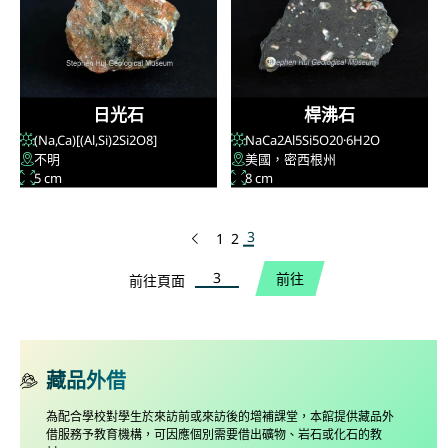
日光石
桿沸石
(Na,Ca)[(Al,Si)
2
Si
2
O
8
]
NaCa
2
Al
5
Si
5
O
20
·6H
2
O
不明
美國，密西根州
5 cm
8 cm
3
1
2
上一頁
前往頁面
前往
前往頁面
藏品外借
為配合學校對學生於來訪前或來訪後的增補課堂，本館提供藏品外
借服務予教育機構，可因應個別需要借出礦物、岩石或化石的教