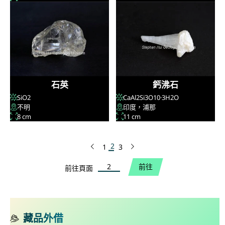
石英
鈣沸石
SiO
2
CaAl
2
Si
3
O
10
·3H
2
O
不明
印度，浦那
8 cm
11 cm
2
1
3
上一頁
下一頁
前往頁面
前往
前往頁面
藏品外借