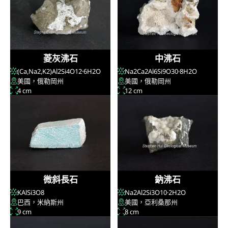
菱灰沸石
中沸石
(Ca,Na
2
,K
2
)Al
2
Si
4
O
12
·6H
2
O
Na
2
Ca
2
Al
6
Si
9
O
30
·8H
2
O
美國，俄勒岡州
美國，俄勒岡州
4 cm
12 cm
微斜長石
鈉沸石
KAlSi
3
O
8
Na
2
Al
2
Si
3
O
10
·2H
2
O
巴西，米納斯州
美國，亞利桑那州
9 cm
8 cm