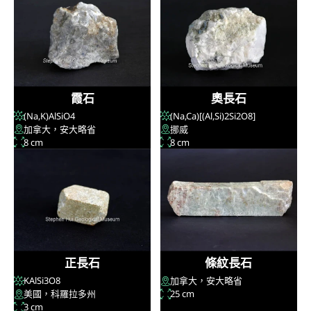
霞石
奧長石
(Na,K)AlSiO
4
(Na,Ca)[(Al,Si)
2
Si
2
O
8
]
加拿大，安大略省
挪威
8 cm
8 cm
正長石
條紋長石
KAlSi
3
O
8
加拿大，安大略省
美國，科羅拉多州
25 cm
3 cm