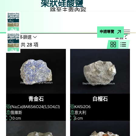
架狀硅酸鹽
跳至主要內容
主頁
博物館藏品
礦物
硅酸鹽
架狀硅酸鹽
搜尋
搜尋名稱、公式、地點
申請導覽
顯示較多篩選
重置
打
結果：共 28 項
網格視圖
列表
青金石
白榴石
(Na,Ca)
8
Al
6
Si
6
O
24
(S,SO
4
,Cl)
KAlSi
2
O
6
俄羅斯
意大利
10 cm
6 cm